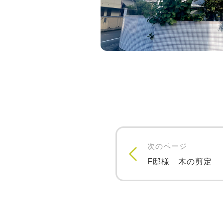
次のページ
F邸様 木の剪定