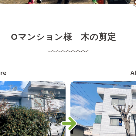
Oマンション様 木の剪定
re
A