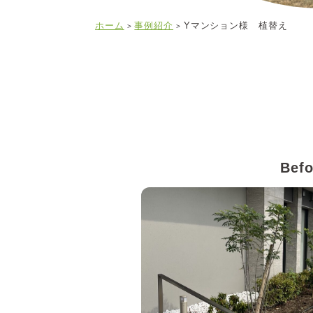
ホーム
事例紹介
Yマンション様 植替え
>
>
Befo