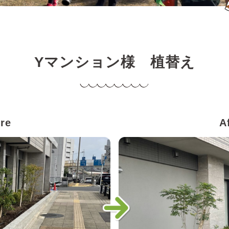
Yマンション様 植替え
re
A